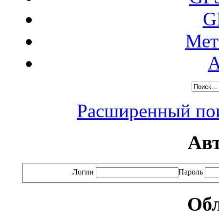
G
Мет
А
Расширенный пои
Ав
Логин
Пароль
Обл