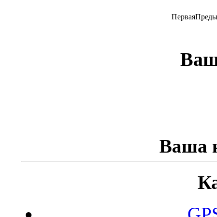
Первая
Преды
Ваш
Ваша к
К
GPS