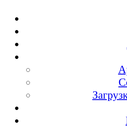
А
С
Загруз