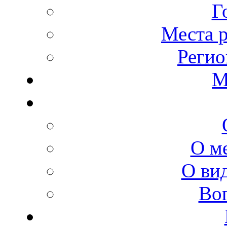
Г
Места 
Регио
М
О м
О ви
Во