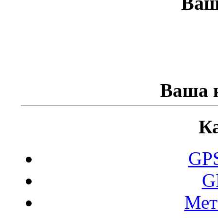
Ваш
Ваша к
К
GPS
G
Мет