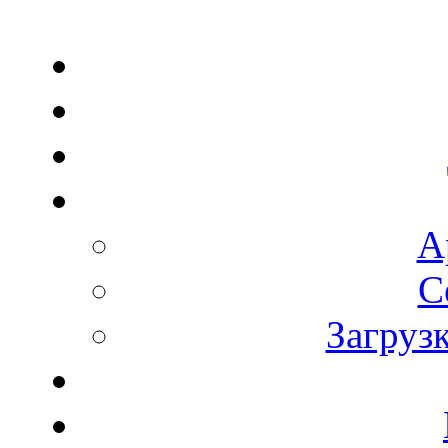
А
С
Загруз