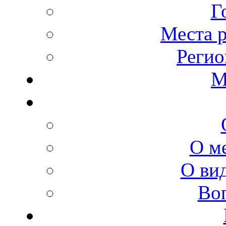
Г
Места 
Регио
М
О м
О ви
Во