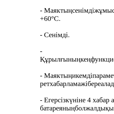
- Маяктыңсенімдіжұмыс
+60°С.
- Сенімді.
-
Құрылғыныңкеңфункцио
- Маяктыңикемдіпараме
ретхабарламажібереалад
- Егерсізкүніне 4 хабар 
батареяныңболжалдықыз