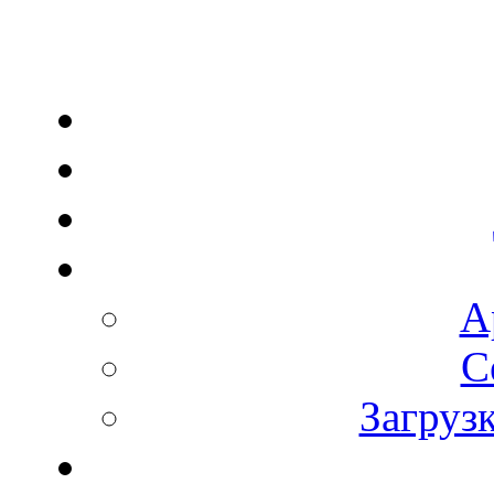
А
С
Загруз