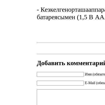
- Кезкелгенорташааппа
батареясымен (1,5 В AA
Добавить комментари
Имя (обязат
E-Mail (обяз