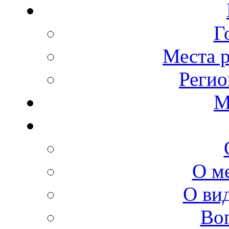
Г
Места 
Регио
М
О м
О ви
Во