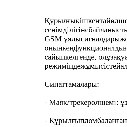
Құрылғыкішкентайөлше
сенімділігінебайланыс
GSM ұялысигналдарыжоқ
оныңкеңфункционалдығы
сайыпкелгенде, олұзақ
режиміндежұмысістейал
Сипаттамалары:
- Маяк/трекерөлшемі: ұз
- Құрылғыпломбаланған: 