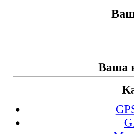
Ваш
Ваша к
К
GPS
G