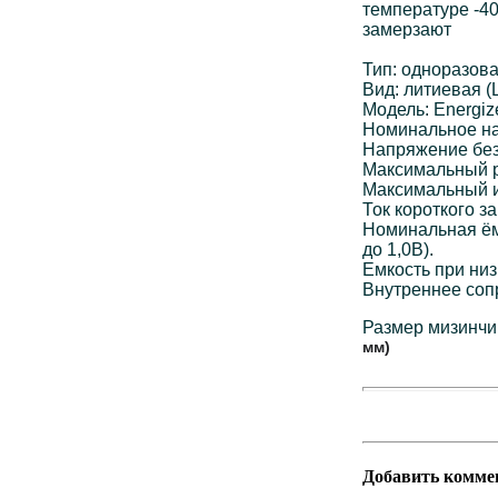
температуре -40
замерзают
Тип: одноразова
Вид: литиевая (Li
Модель: Energize
Номинальное на
Напряжение без 
Максимальный ра
Максимальный им
Ток короткого за
Номинальная ёмк
до 1,0В).
Емкость при низк
Внутреннее соп
Размер мизинчи
мм)
Добавить комме