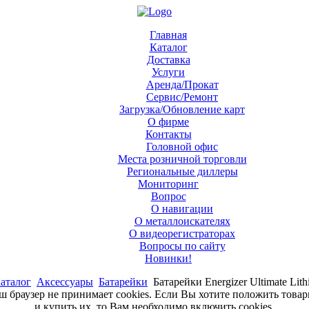
Главная
Каталог
Доставка
Услуги
Аренда/Прокат
Сервис/Ремонт
Загрузка/Обновление карт
О фирме
Контакты
Головной офис
Места розничной торговли
Региональные диллеры
Мониторинг
Вопрос
О навигации
О металлоискателях
О видеорегистраторах
Вопросы по сайту
Новинки!
аталог
Аксессуары
Батарейки
Батарейки Energizer Ultimate Li
аш браузер не принимает cookies. Если Вы хотите положить това
и купить их, то Вам необходимо включить cookies.