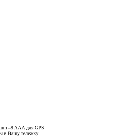
thium –8 AAA для GPS
ры в Вашу тележку