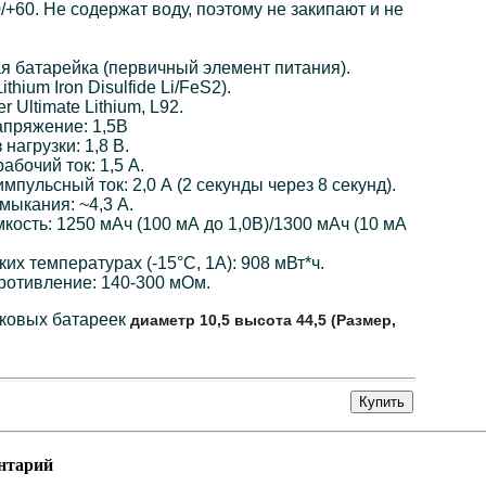
/+60. Не содержат воду, поэтому не закипают и не
я батарейка (первичный элемент питания).
thium Iron Disulfide Li/FeS2).
r Ultimate Lithium, L92.
пряжение: 1,5В
нагрузки: 1,8 В.
бочий ток: 1,5 А.
пульсный ток: 2,0 А (2 секунды через 8 секунд).
мыкания: ~4,3 А.
ость: 1250 мАч (100 мА до 1,0В)/1300 мАч (10 мА
их температурах (-15°C, 1А): 908 мВт*ч.
ротивление: 140-300 мОм.
ковых батареек
диаметр 10,5 высота 44,5 (
Размер,
нтарий