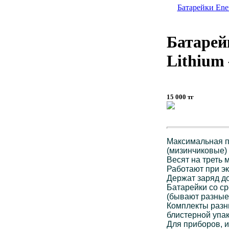
Батарейки Ener
Батарейк
Lithium
15 000 тг
Максимальная п
(мизинчиковые)
Весят на треть
Работают при эк
Держат заряд д
Батарейки со ср
(бывают разные
Комплекты разны
блистерной упак
Для приборов, 