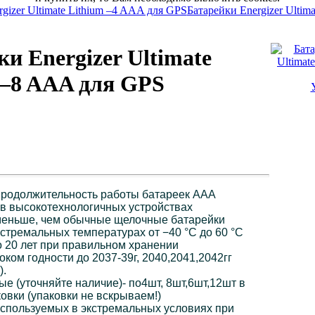
gizer Ultimate Lithium –4 AAA для GPS
Батарейки Energizer Ultim
и Energizer Ultimate
 –8 AAA для GPS
родолжительность работы батареек AAA
 в высокотехнологичных устройствах
 меньше, чем обычные щелочные батарейки
стремальных температурах от −40 °C до 60 °C
о 20 лет при правильном хранении
оком годности до 2037-39г, 2040,2041,2042гг
).
е (уточняйте наличие)- по4шт, 8шт,6шт,12шт в
овки (упаковки не вскрываем!)
используемых в экстремальных условиях при