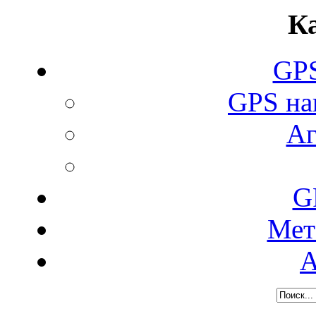
К
GPS
GPS н
Аг
G
Мет
А