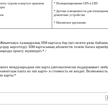
теу туралы ескертуге арналған
* Позиционирование GPS и LBS
оры
* Датчик освещенности для оповещени
рғы
демонтаже устройства
* Магнитное крепление
 Жиынтықта халықаралық SIM картасы бар (кез келген ұялы байлан
олдау көрсетеді). SIM картасының абоненттік төлемі бағаға кірмейд
таңызды орнату мүмкіндігі.* /
лекте международная sim карта (автоматически поддерживает люб
бонентская плата по sim
карте- в стоимость не входит. Возможность
im карты.*