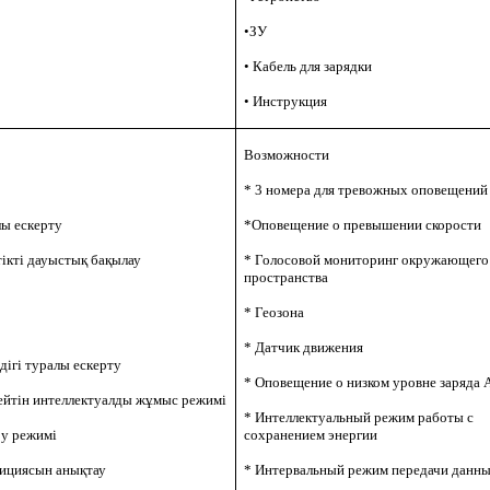
•ЗУ
• Кабель для зарядки
• Инструкция
Возможности
* 3 номера для тревожных оповещений
ы ескерту
*Оповещение о превышении скорости
тікті дауыстық бақылау
* Голосовой мониторинг окружающего
пространства
* Геозона
* Датчик движения
дігі туралы ескерту
* Оповещение о низком уровне заряда 
ейтін интеллектуалды жұмыс режимі
* Интеллектуальный режим работы с
ру режимі
сохранением энергии
зициясын анықтау
* Интервальный режим передачи данн