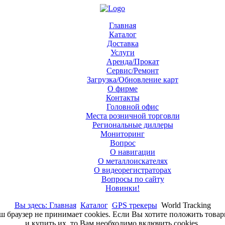
Главная
Каталог
Доставка
Услуги
Аренда/Прокат
Сервис/Ремонт
Загрузка/Обновление карт
О фирме
Контакты
Головной офис
Места розничной торговли
Региональные диллеры
Мониторинг
Вопрос
О навигации
О металлоискателях
О видеорегистраторах
Вопросы по сайту
Новинки!
Вы здесь: Главная
Каталог
GPS трекеры
World Tracking
аш браузер не принимает cookies. Если Вы хотите положить това
и купить их, то Вам необходимо включить cookies.