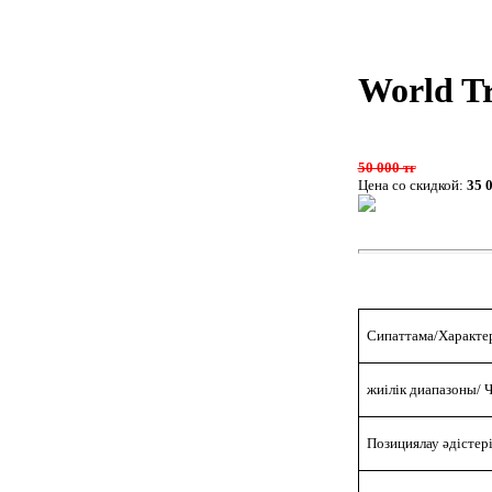
World T
50 000 тг
Цена со скидкой:
35 
Сипаттама/
Характе
жиілік диапазоны/
Ч
Позициялау әдістері