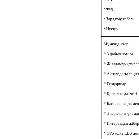
• жад
• Зарядтау кабелі
• Нұсқау
Мүмкіндіктер
* 3 дабыл нөмірі
* Жылдамдық турал
* Айналадағы кеңіс
* Геоқоршау
* Қозғалыс датчигі
* Батареяның төмен
* Энергияны үнемд
* Интервалды жібе
* GPS және LBS по