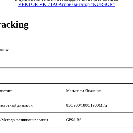
VEKTOR VK-71A6
Агронавигатор "KURSOR"
racking
000 тг
ристика
Мағынасы /Значение
астотный диапазон
850/900/1800/1900МГц
/
Методы позиционирования
GPS/LBS