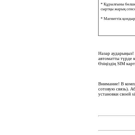
* Құрылғыны бөлшек
сыртқы жарық сенс
* Магниттік қонды
Назар аударыңыз!
автоматты түрде қ
Өзіңіздің SIM кар
Внимание! В комп
сотовую связь). А
установки своей s