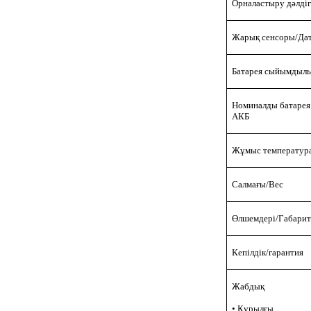
Орналастыру дәлдіг
Жарық сенсоры/
Да
Батарея сыйымдыл
Номиналды батарея 
АКБ
Жұмыс температур
Салмағы/
Вес
Өлшемдері/
Габари
К
епілдік/гарантия
Жабдық
• Құрылғы