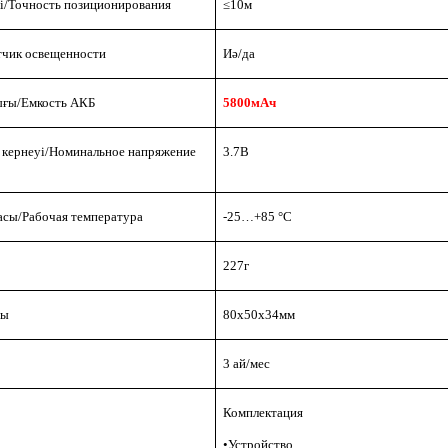
і/
Точность позиционирования
≤10м
тчик освещенности
Иә/да
ығы/
Емкость АКБ
5800мАч
кернеуі/
Номинальное напряжение
3.7В
асы/
Рабочая температура
-25…+85 °С
227г
ты
80х50х34мм
3 ай/мес
Комплектация
•Устройство