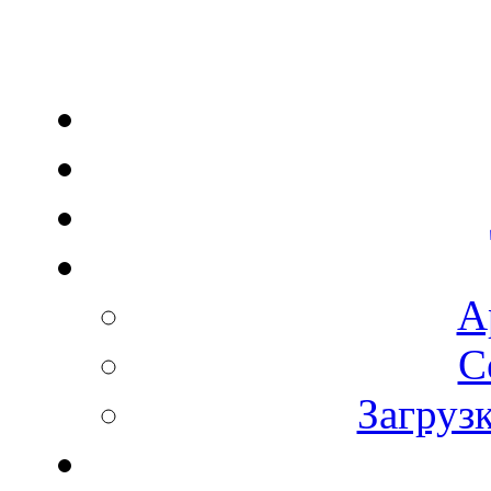
А
С
Загруз