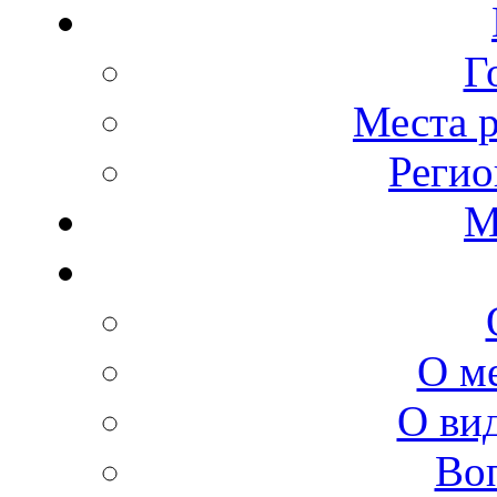
Г
Места 
Регио
М
О м
О ви
Во