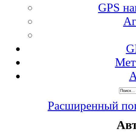
GPS н
Аг
G
Мет
А
Расширенный пои
Ав