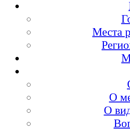
Г
Места 
Регио
М
О м
О ви
Во