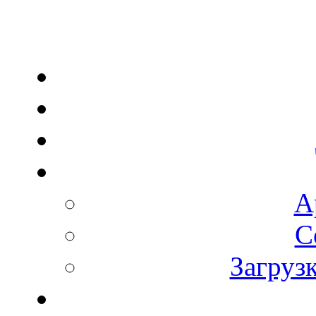
А
С
Загруз