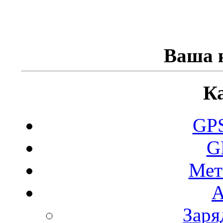
Ваша к
К
GPS
G
Мет
А
Заря