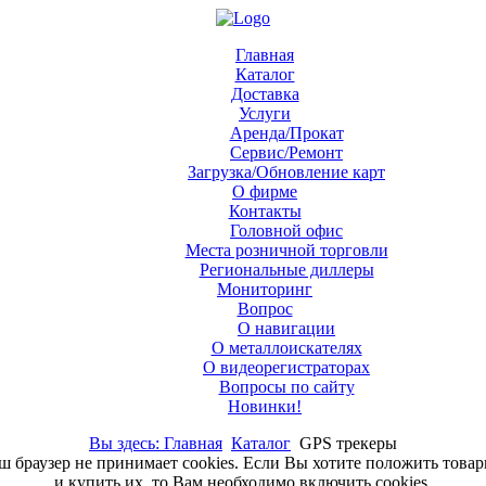
Главная
Каталог
Доставка
Услуги
Аренда/Прокат
Сервис/Ремонт
Загрузка/Обновление карт
О фирме
Контакты
Головной офис
Места розничной торговли
Региональные диллеры
Мониторинг
Вопрос
О навигации
О металлоискателях
О видеорегистраторах
Вопросы по сайту
Новинки!
Вы здесь: Главная
Каталог
GPS трекеры
аш браузер не принимает cookies. Если Вы хотите положить това
и купить их, то Вам необходимо включить cookies.