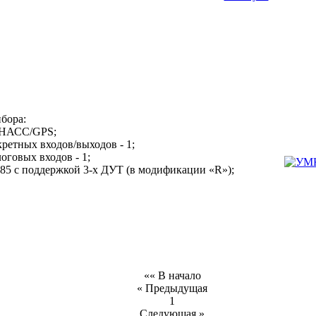
бора:
ОНАСС/GPS;
кретных входов/выходов - 1;
логовых входов - 1;
485 с поддержкой 3-х ДУТ (в модификации «R»);
«« В начало
« Предыдущая
1
Следующая »