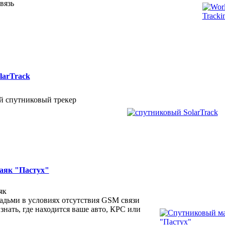
вязь
larTrack
й спутниковый трекер
аяк "Пастух"
як
адьми в условиях отсутствия GSM связи
 знать, где находится ваше авто, КРС или