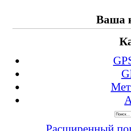
Ваша к
К
GPS
G
Мет
А
Расширенный пои