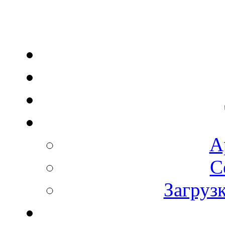
А
С
Загруз