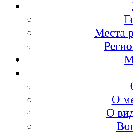
Г
Места 
Регио
М
О м
О ви
Во